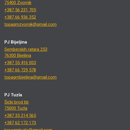
75400 Zvornik
+387 56 231 705
+387 66 936 352
topagmzvornik@gmail.com
PJ Bijeljina
Semberskih ratara 253
76300 Bijeljina
+387 55 416 003
+387 66 729 578
topagmbijeljina@gmail.com
PJ Tuzla
Šićki brod bb
75000 Tuzla
+387 35 214 565
+387 62 172 173
topagmtuzla@gmail.com