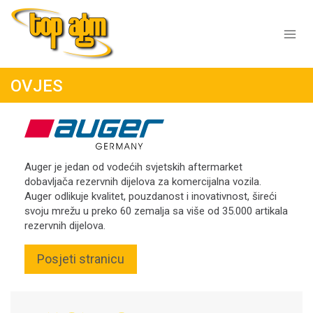
Skip
to
content
OVJES
Auger je jedan od vodećih svjetskih aftermarket
dobavljača rezervnih dijelova za komercijalna vozila.
Auger odlikuje kvalitet, pouzdanost i inovativnost, šireći
svoju mrežu u preko 60 zemalja sa više od 35.000 artikala
rezervnih dijelova.
Posjeti stranicu